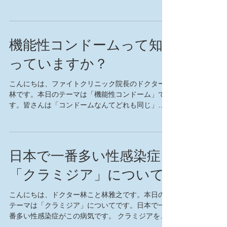
性と関係を結んでいることがマスコミを賑わかし
ています。年下で美人若手女優として有名な奥様
が、今後どのような態度を取るのか、女性はとく
に注目してい...
機能性コンドームって知
っていますか？
こんにちは、ファイトクリニック院長のドクター
林です。本日のテーマは「機能性コンドーム」で
す。皆さんは「コンドームなんてどれも同じ」と
思っているのではないでしょうか？しかし、最近
のコンドームは避妊と性感染症防止以外にも、性
生活を楽しむための機能を持ち合わせたコンドー
ムが増えて...
日本で一番多い性感染症
「クラミジア」について
こんにちは、ドクター林こと林雅之です。本日の
テーマは「クラミジア」についてです。日本で一
番多い性感染症がこの病気です。 クラミジアを引
き起こす病原体は、クラミジア・トラコマチスと