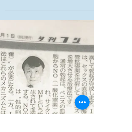
​【週刊新潮 2018年3月29日号】記事が掲載され
ました。 いい大人が今更訊けない 【深刻な病】
「バイアグラ」がダメでも 自分でチクッと ​「海綿
体」注射 デイリー新潮 ←
こちらの記事もご覧下さい。