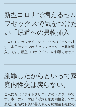
先日お話を伺う機会のあった助産師さんに聞く
と、印象だとのことですが、新型コロナウイルス
感染症が話題に...
新型コロナで増えるセル
フセックスで気をつけた
い「尿道への異物挿入」
こんにちにはファイトクリニックのドクター林で
す。本日のテーマは「セルフセックスと異物混
入」です。新型コロナウイルスの影響でセックス
するのが怖い、という人が増えています。セック
スそのものでウイルスがうつることはありません
が、キスや愛撫などにより口や目などの粘膜を介
してウイルス...
謝罪したからといって家
庭内性交は戻らない。
こんにちはファイトクリニックのドクター林で
す。本日のテーマは「浮気と家庭内性交」です。
最近、有名なお笑い芸人さんが結婚後も複数の女