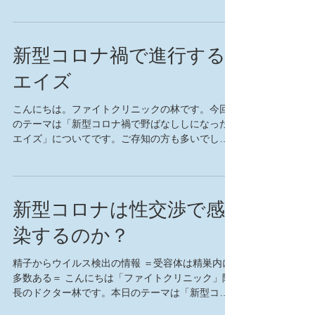
いう細菌の一種です。粘膜との接触で感染しま
す。ＨＩＶ（エイズウイルス）が１回の性行為で
感染する確...
新型コロナ禍で進行する
エイズ
こんにちは。ファイトクリニックの林です。今回
のテーマは「新型コロナ禍で野ばなししになった
エイズ」についてです。ご存知の方も多いでしょ
うが、保健所では匿名・無料でＨＩＶ検査・相談
を行っています。ところが、新型コロナウイルス
感染症の感染拡大により、保健所の業務が増大。
日常業務で...
新型コロナは性交渉で感
染するのか？
精子からウイルス検出の情報 ＝受容体は精巣内に
多数ある＝ こんにちは「ファイトクリニック」院
長のドクター林です。本日のテーマは「新型コロ
ナウイルスは性感染症なのか」です。 １~３月に中