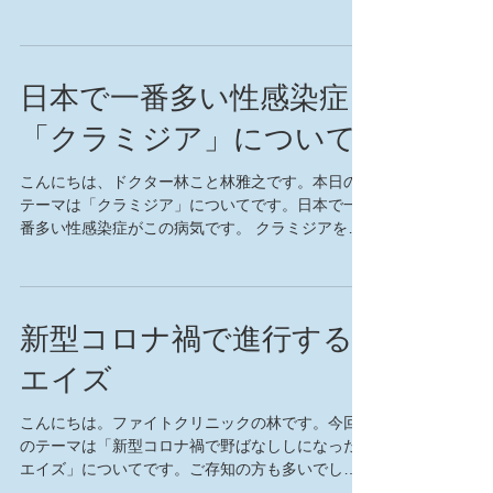
思っているのではないでしょうか？しかし、最近
のコンドームは避妊と性感染症防止以外にも、性
生活を楽しむための機能を持ち合わせたコンドー
ムが増えて...
日本で一番多い性感染症
「クラミジア」について
こんにちは、ドクター林こと林雅之です。本日の
テーマは「クラミジア」についてです。日本で一
番多い性感染症がこの病気です。 クラミジアを引
き起こす病原体は、クラミジア・トラコマチスと
いう細菌の一種です。粘膜との接触で感染しま
す。ＨＩＶ（エイズウイルス）が１回の性行為で
感染する確...
新型コロナ禍で進行する
エイズ
こんにちは。ファイトクリニックの林です。今回
のテーマは「新型コロナ禍で野ばなししになった
エイズ」についてです。ご存知の方も多いでしょ
うが、保健所では匿名・無料でＨＩＶ検査・相談