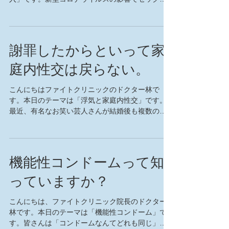
するのが怖い、という人が増えています。セック
スそのものでウイルスがうつることはありません
が、キスや愛撫などにより口や目などの粘膜を介
してウイルス...
謝罪したからといって家
庭内性交は戻らない。
こんにちはファイトクリニックのドクター林で
す。本日のテーマは「浮気と家庭内性交」です。
最近、有名なお笑い芸人さんが結婚後も複数の女
性と関係を結んでいることがマスコミを賑わかし
ています。年下で美人若手女優として有名な奥様
が、今後どのような態度を取るのか、女性はとく
に注目してい...
機能性コンドームって知
っていますか？
こんにちは、ファイトクリニック院長のドクター
林です。本日のテーマは「機能性コンドーム」で
す。皆さんは「コンドームなんてどれも同じ」と