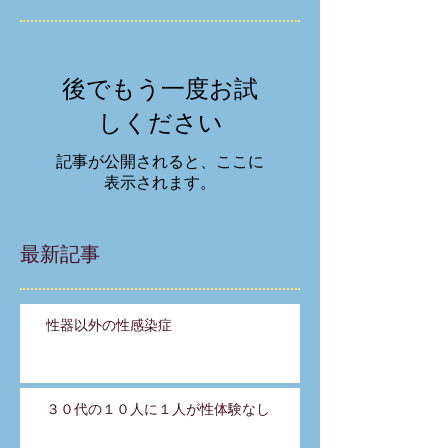
後でもう一度お試
しください
記事が公開されると、ここに
表示されます。
最新記事
性器以外の性感染症
３０代の１０人に１人が性体験なし