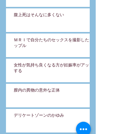
腹上死はそんなに多くない
ＭＲＩで自分たちのセックスを撮影したカ
ップル
女性が気持ち良くなる方が妊娠率がアップ
する
膣内の異物の意外な正体
デリケートゾーンのかゆみ